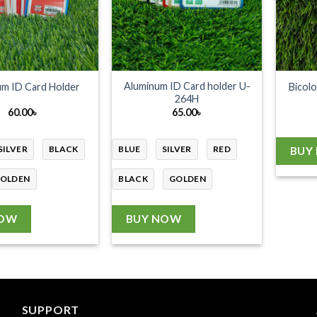
Aluminum ID Card holder U-
um ID Card Holder
Bicol
264H
60.00
৳
65.00
৳
SILVER
BLACK
BLUE
SILVER
RED
BUY
OLDEN
BLACK
GOLDEN
NOW
BUY NOW
SUPPORT