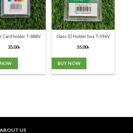
or Card holder T-888V
Glass ID Holder box T-596V
35.00
৳
55.00
৳
 NOW
BUY NOW
ABOUT US