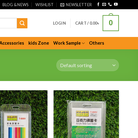
BLOG & NEWS
WISHLIST
NEWSLETTER
0
LOGIN
CART /
0.00
৳
Accessories
kids Zone
Work Sample
Others