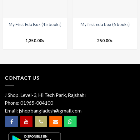
My First Edu Box (45 books)
My first edu box (6 books)
1,350.00
৳
250.00
৳
CONTACT US
J Shop, Level-3, Hi Tech Park, Rajshahi
Phone:
01965-004100
Email:
jshopbangladesh@gmail.com