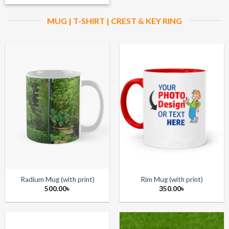
MUG | T-SHIRT | CREST & KEY RING
Radium Mug (with print)
Rim Mug (with print)
500.00
৳
350.00
৳