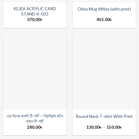
KEJEA ACRYLIC CARD
China Mug White (with print)
STAND K-033
370.00
৳
455.00
৳
এক দিনের কসাই টি-শার্ট – প্রিমিয়াম কটন
Round Neck T-shirt With Print
ফ্যান টি-শার্ট
Price
280.00
৳
130.00
৳
–
150.00
৳
range:
130.00৳
through