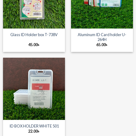
Aluminum ID Card holder U-
Glass ID Holder box T-738V
264H
45.00
৳
65.00
৳
ID BOX HOLDER WHITE 501
22.00
৳