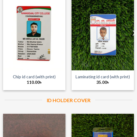
Chip id card (with print)
Laminating id card (with print)
110.00
৳
35.00
৳
ID HOLDER COVER