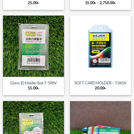
Price
25.00
৳
15.00
৳
–
2,750.00
৳
range:
15.00৳
through
2,750.00৳
Glass ID Holder box T-596V
SOFT CARD HOLDER – T065V
55.00
৳
20.00
৳