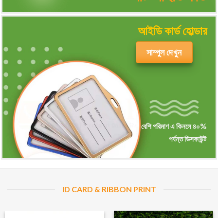
আইডি কার্ড হোল্ডার
সাম্পুল দেখুন
বেশি পরিমাণ এ কিনলে ৪০%
পর্যন্ত ডিসকাউন্ট
ID CARD & RIBBON PRINT