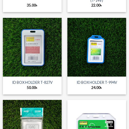
(T-14V)
35.00
৳
22.00
৳
ID BOX HOLDER T-827V
ID BOX HOLDER T-994V
50.00
৳
24.00
৳