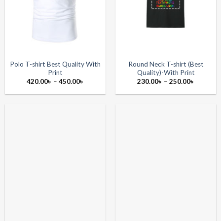
Polo T-shirt Best Quality With
Round Neck T-shirt (Best
Print
Quality)-With Print
Price
Price
420.00
৳
–
450.00
৳
230.00
৳
–
250.00
৳
range:
range:
420.00৳
230.00৳
through
through
450.00৳
250.00৳