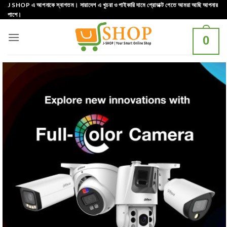
Skip
J SHOP এ আপনাকে স্বাগতম। সারাদেশ এ খুচরা ও পাইকারি দামে প্রোডাক্ট পেতে আমরা আছি আপনার
পাশে।
to
content
0