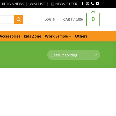
BLOG & NEWS
WISHLIST
NEWSLETTER
0
LOGIN
CART /
0.00
৳
Accessories
kids Zone
Work Sample
Others