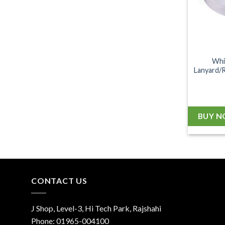
Whi
Lanyard/R
BUY 
CONTACT US
J Shop, Level-3, Hi Tech Park, Rajshahi
Phone:
01965-004100