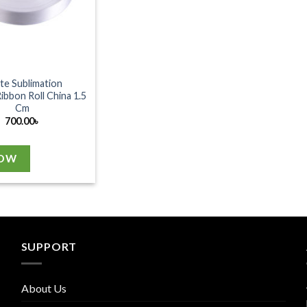
te Sublimation
ibbon Roll China 1.5
Cm
700.00
৳
NOW
SUPPORT
About Us