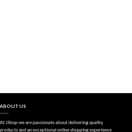
ABOUT US
At JShop we are passionate about delivering quality
products and an exceptional online shopping experience