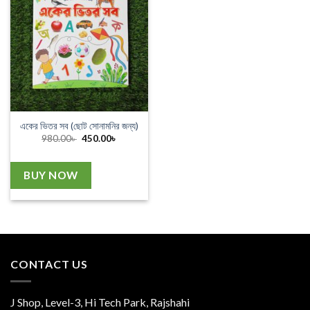
একের ভিতর সব (ছোট সোনামনির জন্য)
Original
Current
980.00
৳
450.00
৳
price
price
was:
is:
980.00৳ .
450.00৳ .
BUY NOW
CONTACT US
J Shop, Level-3, Hi Tech Park, Rajshahi