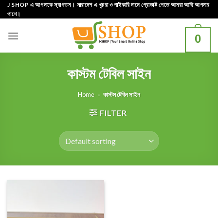
Skip
J SHOP এ আপনাকে স্বাগতম। সারাদেশ এ খুচরা ও পাইকারি দামে প্রোডাক্ট পেতে আমরা আছি আপনার
পাশে।
to
content
0
কাস্টম টেবিল সাইন
Home
»
কাস্টম টেবিল সাইন
FILTER