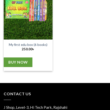
My first edu box (6 books)
250.00
৳
BUY NOW
CONTACT US
J Shop, Level-3, Hi Tech Park, Rajshahi