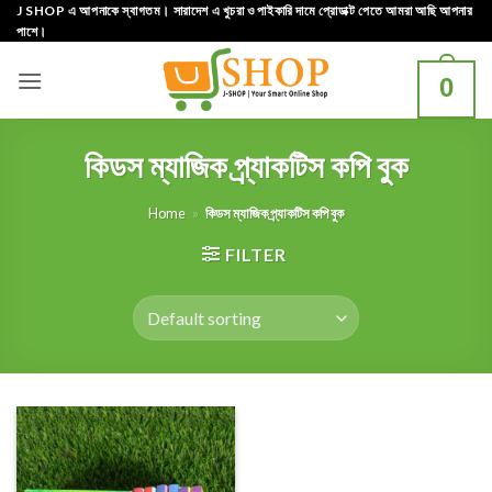
Skip
J SHOP এ আপনাকে স্বাগতম। সারাদেশ এ খুচরা ও পাইকারি দামে প্রোডাক্ট পেতে আমরা আছি আপনার
পাশে।
to
content
0
কিডস ম্যাজিক প্র্যাকটিস কপি বুক
Home
»
কিডস ম্যাজিক প্র্যাকটিস কপি বুক
FILTER