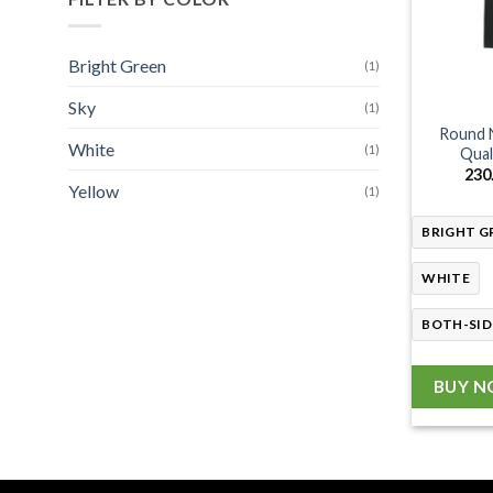
Bright Green
(1)
Sky
(1)
Round N
White
(1)
Qual
230
Yellow
(1)
BRIGHT G
WHITE
BOTH-SID
BUY 