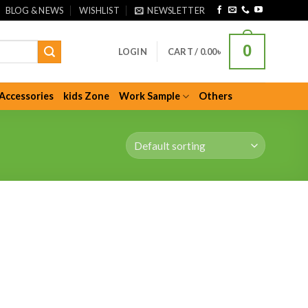
BLOG & NEWS
WISHLIST
NEWSLETTER
0
LOGIN
CART /
0.00
৳
Accessories
kids Zone
Work Sample
Others