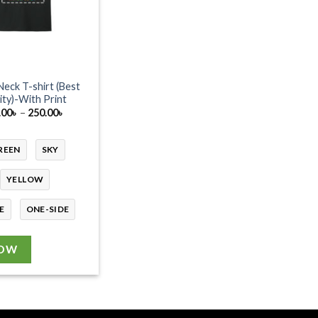
eck T-shirt (Best
ity)-With Print
Price
.00
৳
–
250.00
৳
range:
230.00৳
through
REEN
SKY
250.00৳
YELLOW
E
ONE-SIDE
NOW