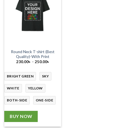
Round Neck T-shirt (Best
Quality)-With Print
Price
230.00
৳
–
250.00
৳
range:
230.00৳
through
250.00৳
BRIGHT GREEN
SKY
WHITE
YELLOW
BOTH-SIDE
ONE-SIDE
BUY NOW