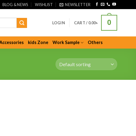
BLOG & NEWS
WISHLIST
NEWSLETTER
0
LOGIN
CART /
0.00
৳
Accessories
kids Zone
Work Sample
Others