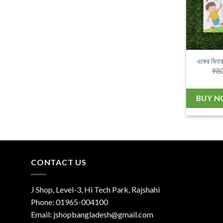
একের ভিতর
980
BUY 
CONTACT US
J Shop, Level-3, Hi Tech Park, Rajshahi
Phone:
01965-004100
Email:
jshopbangladesh@gmail.com