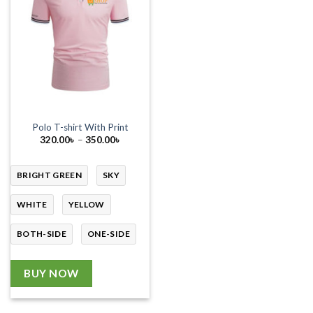
Polo T-shirt With Print
Price
320.00
৳
–
350.00
৳
range:
320.00৳
through
350.00৳
BRIGHT GREEN
SKY
WHITE
YELLOW
BOTH-SIDE
ONE-SIDE
BUY NOW