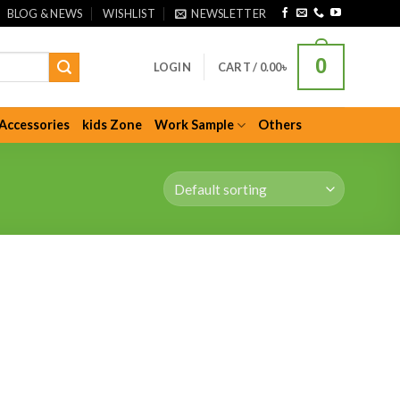
BLOG & NEWS
WISHLIST
NEWSLETTER
0
LOGIN
CART /
0.00
৳
Accessories
kids Zone
Work Sample
Others