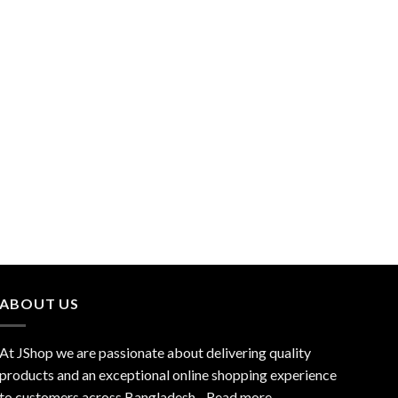
ABOUT US
At JShop we are passionate about delivering quality
products and an exceptional online shopping experience
to customers across Bangladesh…
Read more