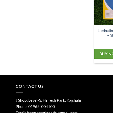
Laminatin
– 3
BUY 
CONTACT US
J Shop, Level-3, Hi Tech Park, Rajshahi
Phone:
01965-004100
Email:
jshopbangladesh@gmail.com