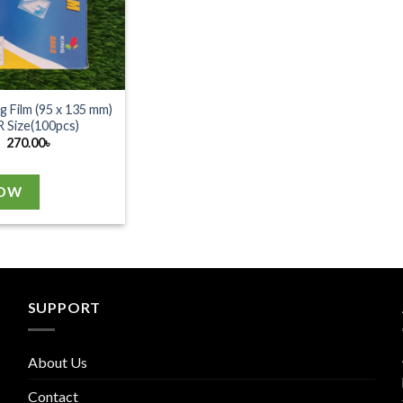
g Film (95 x 135 mm)
R Size(100pcs)
270.00
৳
NOW
SUPPORT
About Us
Contact