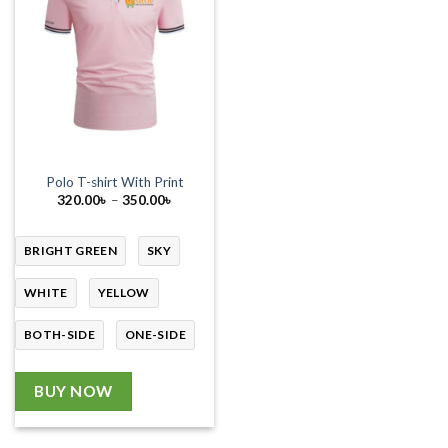
Polo T-shirt With Print
Price
320.00
৳
–
350.00
৳
range:
320.00৳
through
350.00৳
BRIGHT GREEN
SKY
WHITE
YELLOW
BOTH-SIDE
ONE-SIDE
BUY NOW