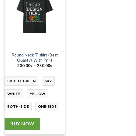
Round Neck T-shirt (Best
Quality)-With Print
Price
230.00
৳
–
250.00
৳
range:
230.00৳
through
250.00৳
BRIGHT GREEN
SKY
WHITE
YELLOW
BOTH-SIDE
ONE-SIDE
BUY NOW