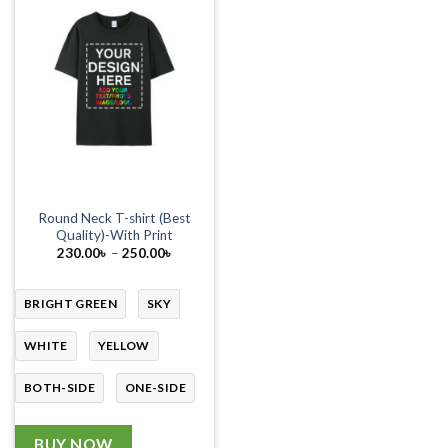
Round Neck T-shirt (Best
Quality)-With Print
Price
230.00
৳
–
250.00
৳
range:
230.00৳
through
250.00৳
BRIGHT GREEN
SKY
WHITE
YELLOW
BOTH-SIDE
ONE-SIDE
BUY NOW