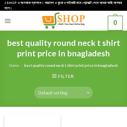
Skip
J SHOP এ আপনাকে স্বাগতম। সারাদেশ এ খুচরা ও পাইকারি দামে প্রোডাক্ট পেতে আমরা আছি আপনার
পাশে।
to
content
0
best quality round neck t shirt
print price in bnagladesh
Home
»
best quality round neck t shirt print price in bnagladesh
FILTER