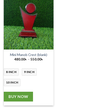
Mini Manob Crest (blank)
Price
480.00
৳
–
550.00
৳
range:
480.00৳
through
550.00৳
8 INCH
9 INCH
10 INCH
BUY NOW