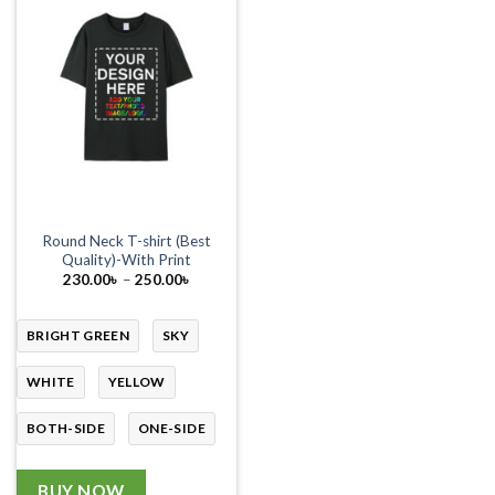
Round Neck T-shirt (Best
Quality)-With Print
Price
230.00
৳
–
250.00
৳
range:
230.00৳
through
250.00৳
BRIGHT GREEN
SKY
WHITE
YELLOW
BOTH-SIDE
ONE-SIDE
BUY NOW