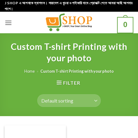
Skip
J SHOP এ আপনাকে স্বাগতম। সারাদেশ এ খুচরা ও পাইকারি দামে প্রোডাক্ট পেতে আমরা আছি আপনার
পাশে।
to
content
0
Custom T-shirt Printing with
your photo
Home
»
Custom T-shirt Printing with your photo
FILTER