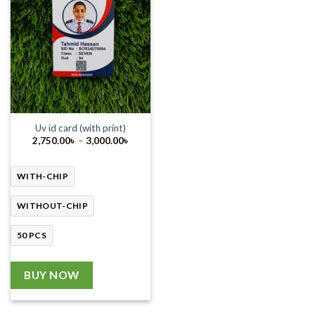
Uv id card (with print)
Price
2,750.00
৳
–
3,000.00
৳
range:
2,750.00৳
through
3,000.00৳
WITH-CHIP
WITHOUT-CHIP
50 PCS
BUY NOW