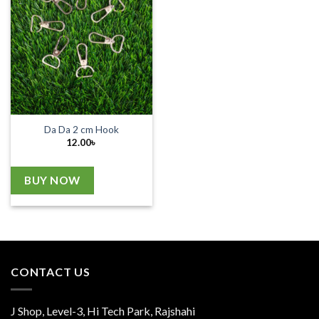
Da Da 2 cm Hook
12.00
৳
BUY NOW
CONTACT US
J Shop, Level-3, Hi Tech Park, Rajshahi