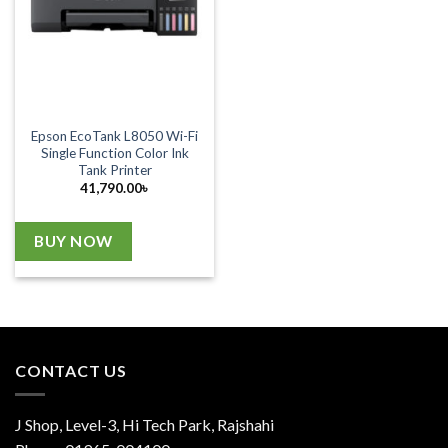
Epson EcoTank L8050 Wi-Fi
Single Function Color Ink
Tank Printer
41,790.00
৳
BUY NOW
CONTACT US
J Shop, Level-3, Hi Tech Park, Rajshahi