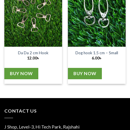
Da Da 2 cm Hook
Dog hook 1.5 cm – Small
12.00
৳
6.00
৳
BUY NOW
BUY NOW
CONTACT US
J Shop, Level-3, Hi Tech Park, Rajshahi