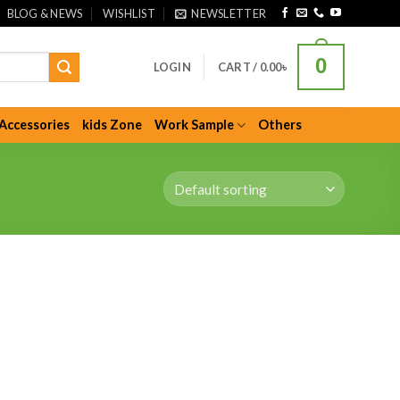
BLOG & NEWS
WISHLIST
NEWSLETTER
0
LOGIN
CART /
0.00
৳
Accessories
kids Zone
Work Sample
Others