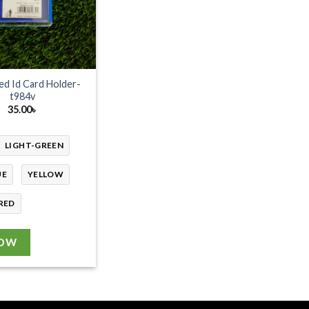
ed Id Card Holder-
t984v
35.00
৳
LIGHT-GREEN
UE
YELLOW
RED
NOW