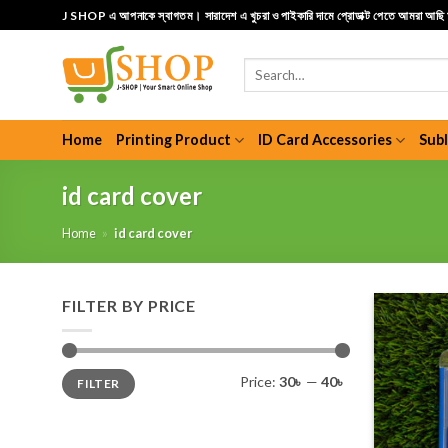
Skip
J SHOP এ আপনাকে স্বাগতম। সারাদেশ এ খুচরা ও পাইকারি দামে প্রোডাক্ট পেতে আমরা আছ
to
content
Search
for:
Home
Printing Product
ID Card Accessories
Sub
id card cover
Home
»
id card cover
FILTER BY PRICE
Min
Max
Price:
30৳
—
40৳
FILTER
price
price