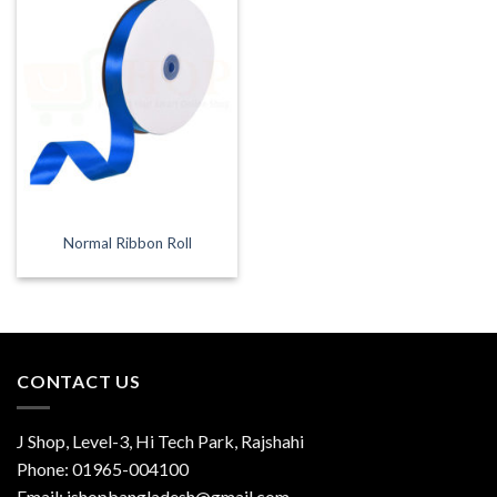
Normal Ribbon Roll
CONTACT US
J Shop, Level-3, Hi Tech Park, Rajshahi
Phone:
01965-004100
Email:
jshopbangladesh@gmail.com