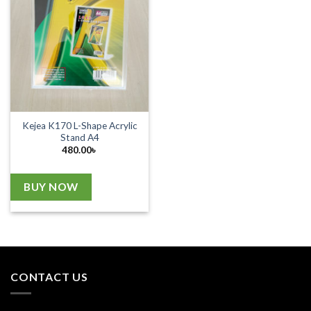
Kejea K170 L-Shape Acrylic
Stand A4
480.00
৳
BUY NOW
CONTACT US