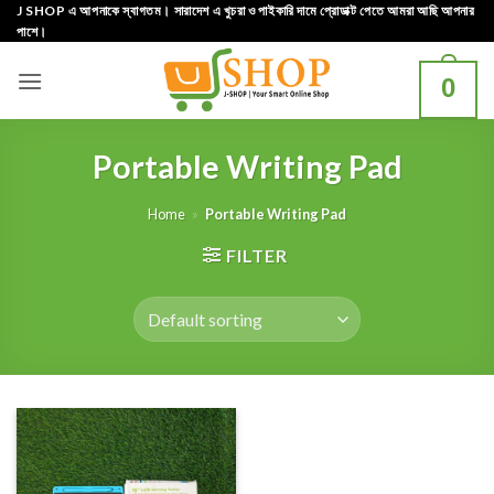
Skip
J SHOP এ আপনাকে স্বাগতম। সারাদেশ এ খুচরা ও পাইকারি দামে প্রোডাক্ট পেতে আমরা আছি আপনার
পাশে।
to
content
0
Portable Writing Pad
Home
»
Portable Writing Pad
FILTER