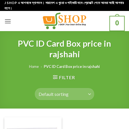
Skip
J SHOP এ আপনাকে স্বাগতম। সারাদেশ এ খুচরা ও পাইকারি দামে প্রোডাক্ট পেতে আমরা আছি আপনার
পাশে।
to
content
0
PVC ID Card Box price in
rajshahi
Home
»
PVC ID Card Box price in rajshahi
FILTER