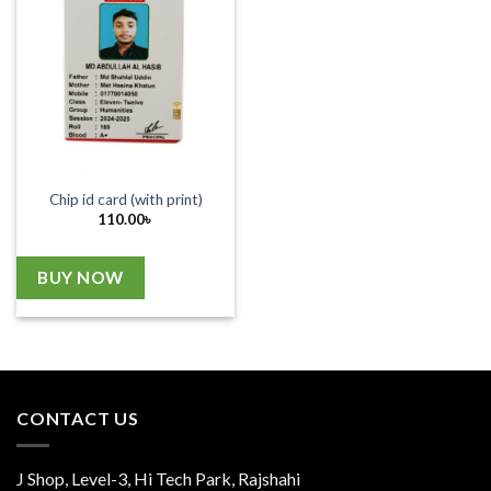
Chip id card (with print)
110.00
৳
BUY NOW
CONTACT US
J Shop, Level-3, Hi Tech Park, Rajshahi