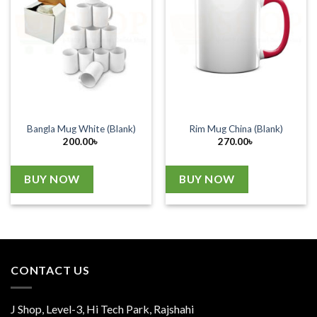
Bangla Mug White (Blank)
Rim Mug China (Blank)
200.00
৳
270.00
৳
BUY NOW
BUY NOW
CONTACT US
J Shop, Level-3, Hi Tech Park, Rajshahi