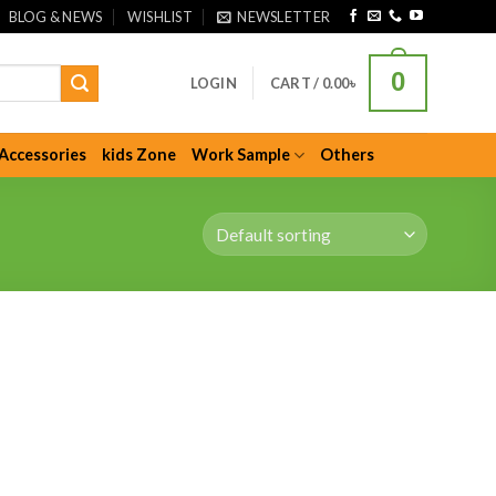
BLOG & NEWS
WISHLIST
NEWSLETTER
0
LOGIN
CART /
0.00
৳
Accessories
kids Zone
Work Sample
Others