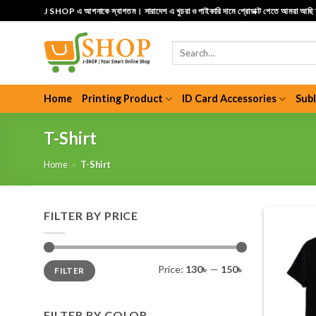
Skip
J SHOP এ আপনাকে স্বাগতম। সারাদেশ এ খুচরা ও পাইকারি দামে প্রোডাক্ট পেতে আমরা আছ
to
content
Search
for:
Home
Printing Product
ID Card Accessories
Sub
T-Shirt
Home
»
T-Shirt
FILTER BY PRICE
Min
Max
Price:
130৳
—
150৳
FILTER
price
price
FILTER BY COLOR