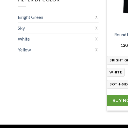
Bright Green
(1)
Sky
(1)
Round 
White
(1)
130
Yellow
(1)
BRIGHT G
WHITE
BOTH-SID
BUY 