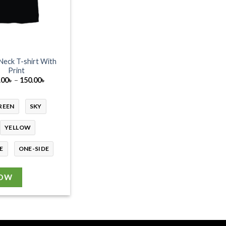
Neck T-shirt With
Print
Price
.00
৳
–
150.00
৳
range:
130.00৳
through
REEN
SKY
150.00৳
YELLOW
E
ONE-SIDE
NOW