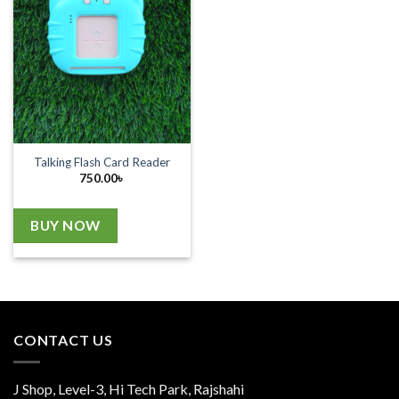
Talking Flash Card Reader
750.00
৳
BUY NOW
CONTACT US
J Shop, Level-3, Hi Tech Park, Rajshahi