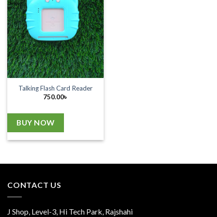
Talking Flash Card Reader
750.00
৳
BUY NOW
CONTACT US
J Shop, Level-3, Hi Tech Park, Rajshahi