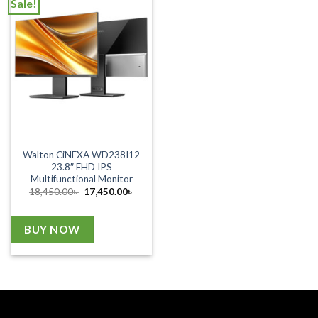
Sale!
Walton CiNEXA WD238I12
23.8″ FHD IPS
Multifunctional Monitor
Original
Current
18,450.00
৳
17,450.00
৳
price
price
was:
is:
18,450.00৳ .
17,450.00৳ .
BUY NOW