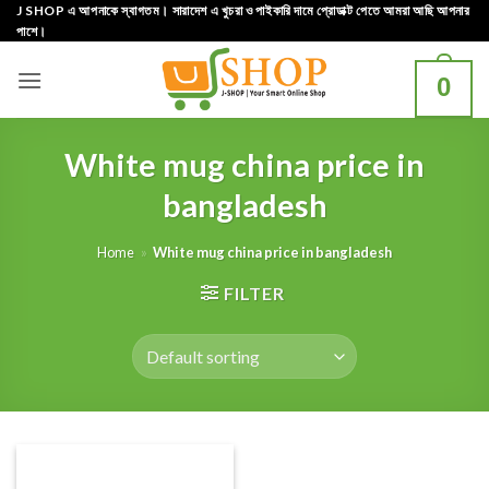
Skip
J SHOP এ আপনাকে স্বাগতম। সারাদেশ এ খুচরা ও পাইকারি দামে প্রোডাক্ট পেতে আমরা আছি আপনার
পাশে।
to
content
0
White mug china price in
bangladesh
Home
»
White mug china price in bangladesh
FILTER