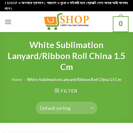
Skip
J SHOP এ আপনাকে স্বাগতম। সারাদেশ এ খুচরা ও পাইকারি দামে প্রোডাক্ট পেতে আমরা আছি আপনার
পাশে।
to
content
0
White Sublimation
Lanyard/Ribbon Roll China 1.5
Cm
Home
»
White Sublimation Lanyard/Ribbon Roll China 1.5 Cm
FILTER