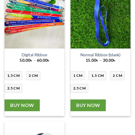
Digital Ribbon
Normal Ribbon (blank)
Price
Price
50.00
৳
–
60.00
৳
15.00
৳
–
30.00
৳
range:
range:
50.00৳
15.00৳
through
through
60.00৳
30.00৳
1.5 CM
2 CM
1 CM
1.5 CM
2 CM
2.5 CM
2.5 CM
BUY NOW
BUY NOW