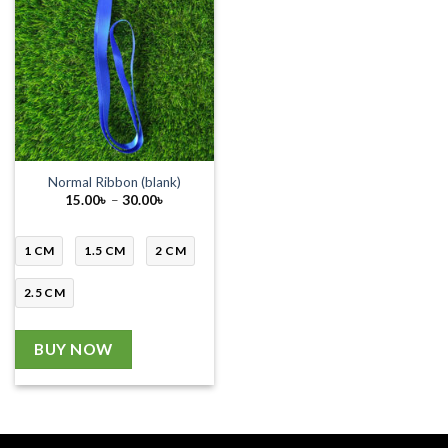
Normal Ribbon (blank)
Price
15.00
৳
–
30.00
৳
range:
15.00৳
through
30.00৳
1 CM
1.5 CM
2 CM
2.5 CM
BUY NOW