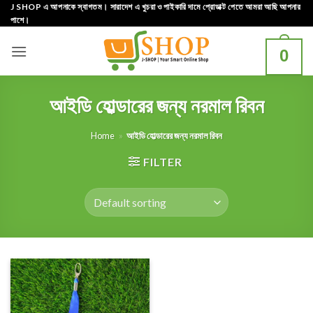
Skip
J SHOP এ আপনাকে স্বাগতম। সারাদেশ এ খুচরা ও পাইকারি দামে প্রোডাক্ট পেতে আমরা আছি আপনার
পাশে।
to
content
0
আইডি হোল্ডারের জন্য নরমাল রিবন
Home
»
আইডি হোল্ডারের জন্য নরমাল রিবন
FILTER