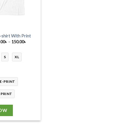
-shirt With Print
Price
.00
৳
–
150.00
৳
range:
130.00৳
through
S
XL
150.00৳
E-PRINT
-PRINT
NOW