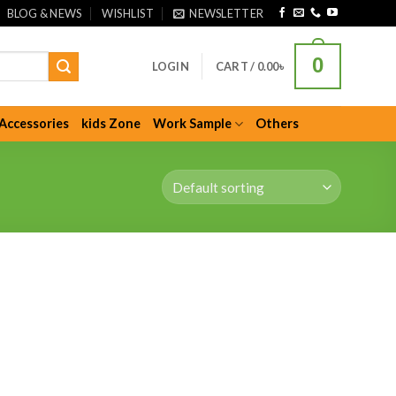
BLOG & NEWS
WISHLIST
NEWSLETTER
0
LOGIN
CART /
0.00
৳
Accessories
kids Zone
Work Sample
Others