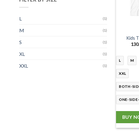
L
(1)
M
(1)
Kids T
S
(1)
130
XL
(1)
L
M
XXL
(1)
XXL
BOTH-SID
ONE-SIDE
BUY 