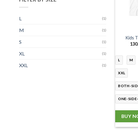
L
(1)
M
(1)
Kids T
S
(1)
130
XL
(1)
L
M
XXL
(1)
XXL
BOTH-SID
ONE-SIDE
BUY 