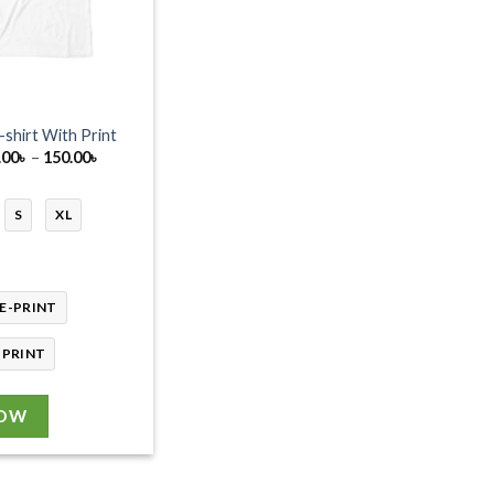
-shirt With Print
Price
.00
৳
–
150.00
৳
range:
130.00৳
through
S
XL
150.00৳
E-PRINT
-PRINT
NOW