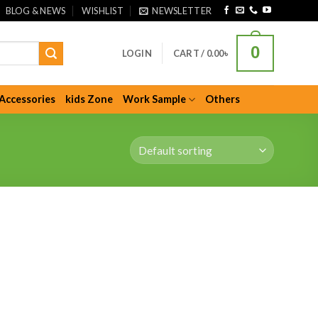
BLOG & NEWS
WISHLIST
NEWSLETTER
0
LOGIN
CART /
0.00
৳
Accessories
kids Zone
Work Sample
Others