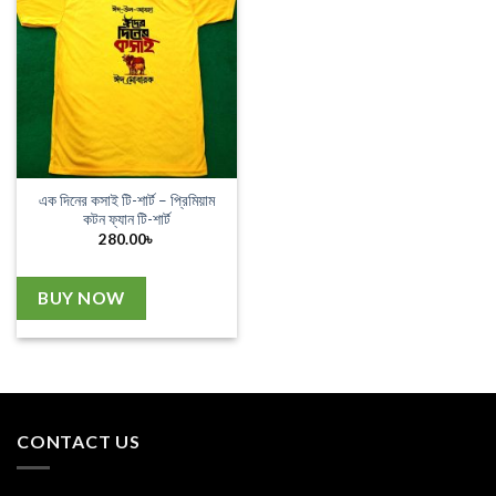
এক দিনের কসাই টি-শার্ট – প্রিমিয়াম
কটন ফ্যান টি-শার্ট
280.00
৳
BUY NOW
CONTACT US