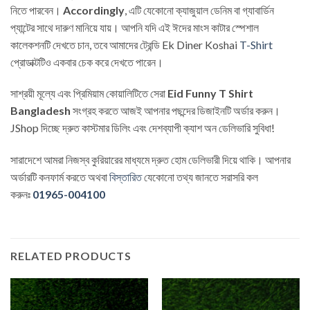
নিতে পারবেন।
Accordingly
, এটি যেকোনো ক্যাজুয়াল ডেনিম বা গ্যাবার্ডিন
প্যান্টের সাথে দারুণ মানিয়ে যায়। আপনি যদি এই ঈদের মাংস কাটার স্পেশাল
কালেকশনটি দেখতে চান, তবে আমাদের ট্রেন্ডি Ek Diner Koshai
T-Shirt
প্রোডাক্টটিও একবার চেক করে দেখতে পারেন।
সাশ্রয়ী মূল্যে এবং প্রিমিয়াম কোয়ালিটিতে সেরা
Eid Funny T Shirt
Bangladesh
সংগ্রহ করতে আজই আপনার পছন্দের ডিজাইনটি অর্ডার করুন।
JShop দিচ্ছে দ্রুত কাস্টমার ডিলিং এবং দেশব্যাপী ক্যাশ অন ডেলিভারি সুবিধা!
সারাদেশে আমরা নিজস্ব কুরিয়ারের মাধ্যমে দ্রুত হোম ডেলিভারী দিয়ে থাকি। আপনার
অর্ডারটি কনফার্ম করতে অথবা
বিস্তারিত
যেকোনো তথ্য জানতে সরাসরি কল
করুনঃ
01965-004100
RELATED PRODUCTS