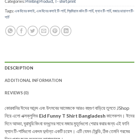
Categories:
Printing Product
,
T- shirt print
Tags:
এক দিনের কসাই
,
এক দিনের কসাই টি-শার্ট
,
প্রিমিয়াম কটন টি-শার্ট
,
ফ্যান টি-শার্ট
,
মজার ডায়ালগ টি-
শার্ট
DESCRIPTION
ADDITIONAL INFORMATION
REVIEWS (0)
কোরবানির ঈদের আনন্দ এবং উৎসবের আমেজকে আরও বহুগুণ বাড়িয়ে তুলতে JShop
নিয়ে এলো এক্সক্লুসিভ
Eid Funny T Shirt Bangladesh
কালেকশন। ঈদের
দিনে আড্ডা, ঘুরাঘুরি কিংবা বন্ধুদের সাথে মজার মুহূর্তগুলো শেয়ার করার জন্য এই ফানি
ফ্যান টি-শার্টগুলো একদম দুর্দান্ত একটি চয়েস। এটি যেমন ট্রেন্ডি, ঠিক তেমনি গরমের
দিনে পরার জন্য অত্যন্ত আরামদায়ক।