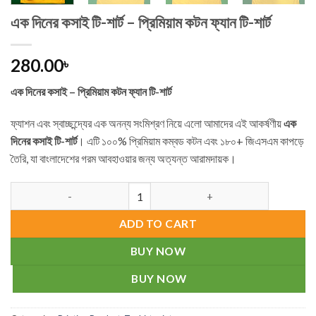
এক দিনের কসাই টি-শার্ট – প্রিমিয়াম কটন ফ্যান টি-শার্ট
280.00
৳
এক দিনের কসাই – প্রিমিয়াম কটন ফ্যান টি-শার্ট
ফ্যাশন এবং স্বাচ্ছন্দ্যের এক অনন্য সংমিশ্রণ নিয়ে এলো আমাদের এই আকর্ষণীয়
এক
দিনের কসাই টি-শার্ট
। এটি ১০০% প্রিমিয়াম কম্বড কটন এবং ১৮০+ জিএসএম কাপড়ে
তৈরি, যা বাংলাদেশের গরম আবহাওয়ার জন্য অত্যন্ত আরামদায়ক।
এক দিনের কসাই টি-শার্ট - প্রিমিয়াম কটন ফ্যান টি-শার্ট quantity
ADD TO CART
BUY NOW
BUY NOW