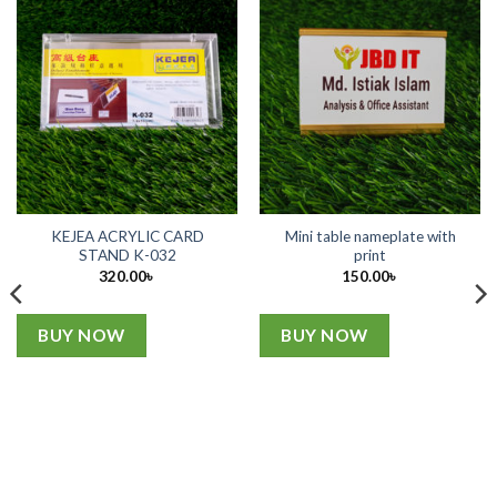
KEJEA ACRYLIC CARD
Mini table nameplate with
STAND K-032
print
320.00
৳
150.00
৳
৳
h
৳
BUY NOW
BUY NOW