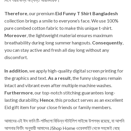
Therefore
, our premium
Eid Funny T Shirt Bangladesh
collection brings a smile to everyone’s face. We use 100%
pure combed cotton fabric to make this unique t-shirt.
Moreover
, the lightweight material ensures maximum
breathability during long summer hangouts.
Consequently
,
you can stay active and fresh all day long without any
discomfort.
In addition
, we apply high-quality digital screen printing for
the graphics and text.
As a result
, the funny slogans remain
intact and vibrant even after multiple machine washes.
Furthermore
, our top-notch stitching guarantees long-
lasting durability.
Hence
, this product serves as an excellent
Eid gift item for your close friends or family members.
আমাদের এই ঈদ ফানি টি-শার্টগুলো বিভিন্ন স্টাইলিশ সাইজে উপলব্ধ রয়েছে, যা আপনি
আপনার ফিটিং অনুযায়ী আমাদের JShop Home ওয়েবসাইট থেকে সহজেই বেছে