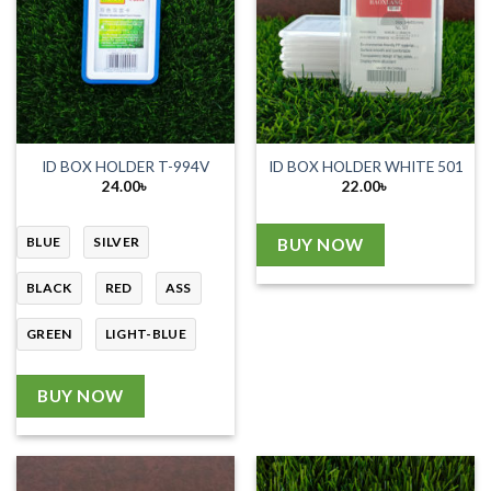
ID BOX HOLDER T-994V
ID BOX HOLDER WHITE 501
24.00
৳
22.00
৳
BLUE
SILVER
BUY NOW
BLACK
RED
ASS
GREEN
LIGHT-BLUE
BUY NOW