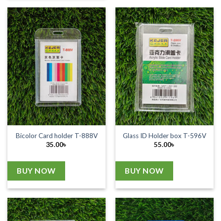
Bicolor Card holder T-888V
Glass ID Holder box T-596V
35.00
৳
55.00
৳
BUY NOW
BUY NOW