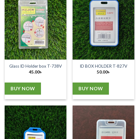
Glass ID Holder box T-738V
ID BOX HOLDER T-827V
45.00
৳
50.00
৳
BUY NOW
BUY NOW