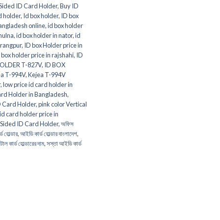
-Sided ID Card Holder
,
Buy ID
d holder
,
Id box holder
,
ID box
bangladesh online
,
id box holder
khulna
,
id box holder in nator
,
id
n rangpur
,
ID box Holder price in
 box holder price in rajshahi
,
ID
HOLDER T-827V
,
ID BOX
ea T-994V
,
Kejea T-994V
r
,
low price id card holder in
rd Holder in Bangladesh
,
D Card Holder
,
pink color Vertical
 id card holder price in
-Sided ID Card Holder
,
অফিস
ড হোল্ডার
,
আইডি কার্ড হোল্ডার বাংলাদেশ
,
টাল কার্ড হোল্ডারের দাম
,
সস্তা আইডি কার্ড