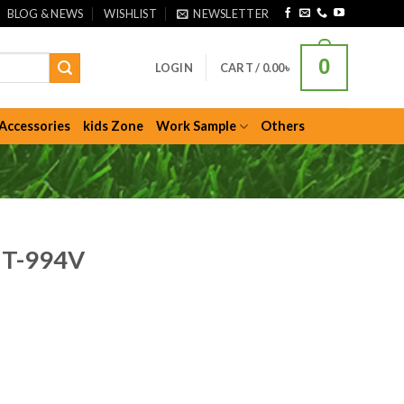
BLOG & NEWS
WISHLIST
NEWSLETTER
0
LOGIN
CART /
0.00
৳
Accessories
kids Zone
Work Sample
Others
 T-994V