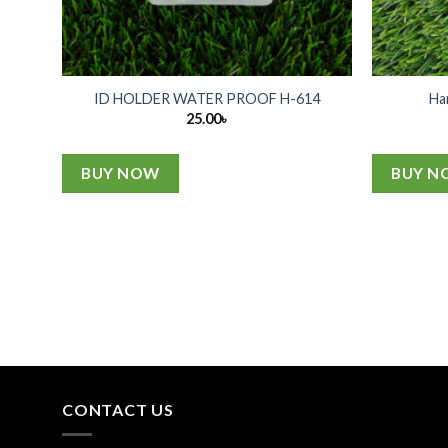
ID HOLDER WATER PROOF H-614
Ha
25.00
৳
BUY NOW
BUY N
CONTACT US