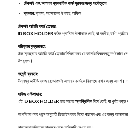
টেকসই এবং আপনার ব্যবসায়িক কার্ড সুরক্ষার জন্য সর্বোত্তম
ব্যবহার:
ব্যবসা, সম্মেলনের উপহার, অফিস
টেকসই আইডি কার্ড হোল্ডার:
ID BOX HOLDER
কঠিন প্লাস্টিক উপাদানে তৈরি, যা নমনীয়, ঘর্ষণ-প্রতির
পরিষ্কার দৃশ্যমানতা:
উচ্চ স্বচ্ছতার আইডি কার্ড হোল্ডার নিশ্চিত করে যে কার্ডের বিষয়বস্তু স্পষ্টভাবে দেখ
উপযুক্ত।
বহুমুখী ব্যবহার:
উল্লম্ব আইডি ব্যাজ হোল্ডারগুলি আপনার কার্ডকে নিরাপদে রাখার জন্য আদর্শ। এটি 
সাইজ ও উপাদান:
এই
ID BOX HOLDER
উচ্চ মানের
অ্যাক্রিলিক
দিয়ে তৈরি, যা খুবই শক্ত
আপনি আপনার পছন্দ অনুযায়ী ডিজাইন করে নিতে পারবেন এবং এর জন্য আলাদাভাবে
সারাদেশে কুরিয়ারের মাধ্যমে হোম ডেলিভারী দেওয়া হয়।