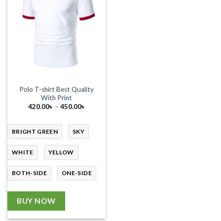
Polo T-shirt Best Quality
With Print
Price
420.00
৳
–
450.00
৳
range:
420.00৳
through
450.00৳
BRIGHT GREEN
SKY
WHITE
YELLOW
BOTH-SIDE
ONE-SIDE
BUY NOW