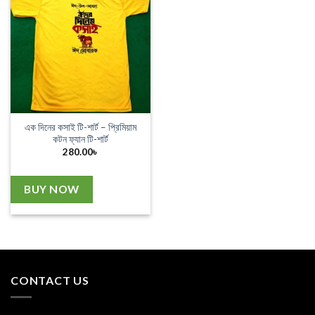
এক দিনের কসাই টি-শার্ট – প্রিমিয়াম
কটন ফ্যান টি-শার্ট
280.00
৳
BUY NOW
CONTACT US