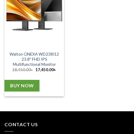
Walton CiNEXA WD238I12
23.8″ FHD IPS
Multifunctional Monitor
Original
Current
18,450.00
৳
17,450.00
৳
price
price
was:
is:
18,450.00৳ .
17,450.00৳ .
BUY NOW
CONTACT US