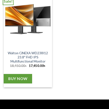
Sale!
Walton CiNEXA WD238I12
23.8″ FHD IPS
Multifunctional Monitor
Original
Current
18,450.00
৳
17,450.00
৳
price
price
was:
is:
18,450.00৳ .
17,450.00৳ .
BUY NOW