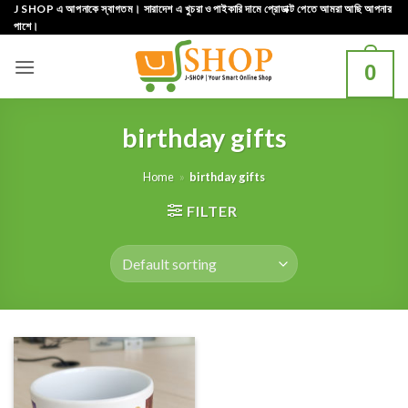
Skip
J SHOP এ আপনাকে স্বাগতম। সারাদেশ এ খুচরা ও পাইকারি দামে প্রোডাক্ট পেতে আমরা আছি আপনার
পাশে।
to
content
0
birthday gifts
Home
»
birthday gifts
FILTER