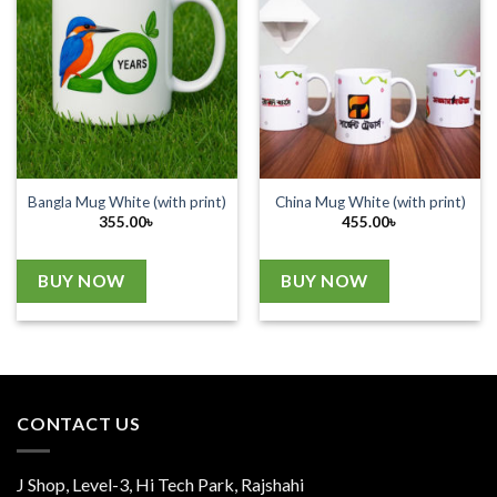
Bangla Mug White (with print)
China Mug White (with print)
355.00
৳
455.00
৳
BUY NOW
BUY NOW
CONTACT US
J Shop, Level-3, Hi Tech Park, Rajshahi