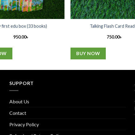
 first edu box (33 books)
Talking Flash Card Read
950.00
৳
750.00
৳
OW
BUY NOW
SUPPORT
About Us
Contact
Privacy Policy