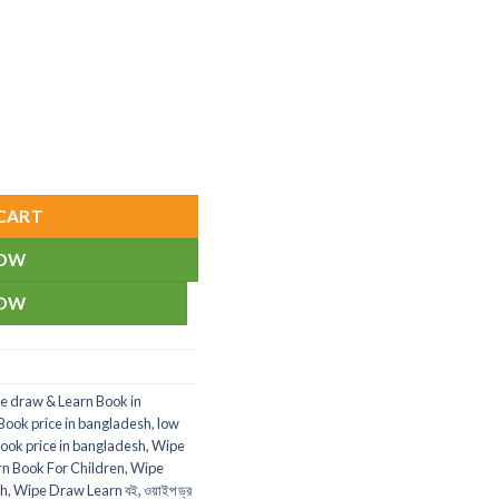
ildren quantity
CART
NOW
NOW
e draw & Learn Book in
Book price in bangladesh
,
low
ook price in bangladesh
,
Wipe
n Book For Children
,
Wipe
sh
,
Wipe Draw Learn বই
,
ওয়াইপ ড্র