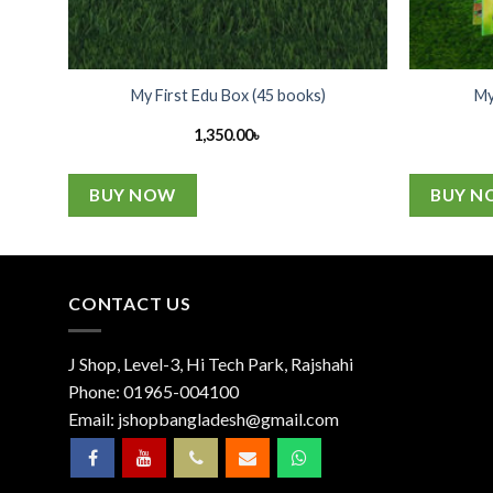
wing
My First Edu Box (45 books)
My
1,350.00
৳
BUY NOW
BUY N
CONTACT US
J Shop, Level-3, Hi Tech Park, Rajshahi
Phone:
01965-004100
Email:
jshopbangladesh@gmail.com