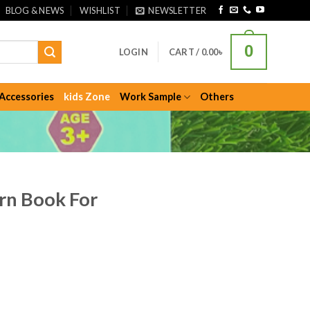
BLOG & NEWS
WISHLIST
NEWSLETTER
0
LOGIN
CART /
0.00
৳
Accessories
kids Zone
Work Sample
Others
rn Book For