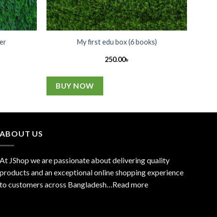
er
My first edu box (6 books)
250.00
৳
BUY NOW
ABOUT US
At JShop we are passionate about delivering quality
products and an exceptional online shopping experience
to customers across Bangladesh…
Read more