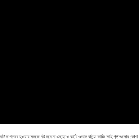
ট কাগজের হওয়ায় সহজে নষ্ট হবে না এছাড়াও বইটি ওভাল রাউন্ড কাটিং তাই পৃষ্ঠাগুলোর কোণা নষ