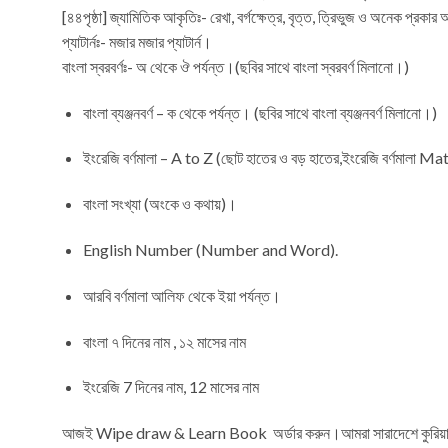
[৪৪পৃষ্ঠা] জ্যামিতিক আকৃতিঃ- রেখা, বর্গক্ষেত্র, বৃত্ত, ত্রিভুজ ও অনেক প্রকা
প্যাটার্নঃ- মজার মজার প্যাটার্ন।
বাংলা স্বরবর্ণঃ- অ থেকে ঔ পর্যন্ত।(ছবির সাথে বাংলা স্বরবর্ণ মিলানো।)
বাংলা ব্যঞ্জনবর্ণ – ক থেকে পর্যন্ত। (ছবির সাথে বাংলা ব্যঞ্জনবর্ণ মিলানো।)
ইংরেজি বর্ণমালা – A to Z (ছোট হাতের ও বড় হাতের,ইংরেজি বর্ণমালা M
বাংলা সংখ্যা (অংকে ও কথায়)।
English Number (Number and Word).
আরবি বর্ণমালা আলিফ থেকে ইয়া পর্যন্ত।
বাংলা ৭ দিনের নাম , ১২ মাসের নাম
ইংরেজি 7 দিনের নাম, 12 মাসের নাম
আজই Wipe draw & Learn Book অর্ডার করুন।আমরা সারাদেশে কুরিয়ারের