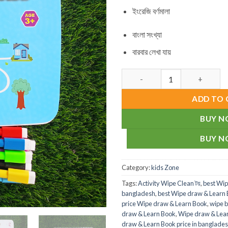
ইংরেজি বর্ণমালা
বাংলা সংখ্যা
বারবার লেখা যায়
Wipe draw & Learn Book For Ch
ADD TO 
BUY 
BUY 
Category:
kids Zone
Tags:
Activity Wipe Clean টয়
,
best Wip
bangladesh
,
best Wipe draw & Learn 
price Wipe draw & Learn Book
,
wipe b
draw & Learn Book
,
Wipe draw & Lear
draw & Learn Book price in banglade