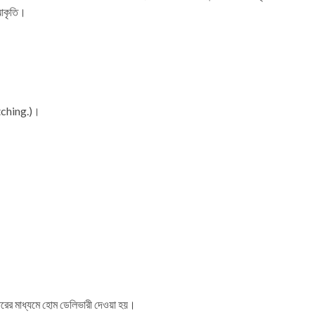
র আকৃতি।
atching.)।
 মাধ্যমে হোম ডেলিভারী দেওয়া হয়।