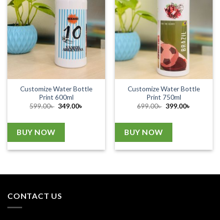
Customize Water Bottle
Customize Water Bottle
Print 600ml
Print 750ml
Original
Current
Original
Current
599.00
৳
349.00
৳
699.00
৳
399.00
৳
price
price
price
price
was:
is:
was:
is:
599.00৳ .
349.00৳ .
699.00৳ .
399.00৳ .
BUY NOW
BUY NOW
CONTACT US