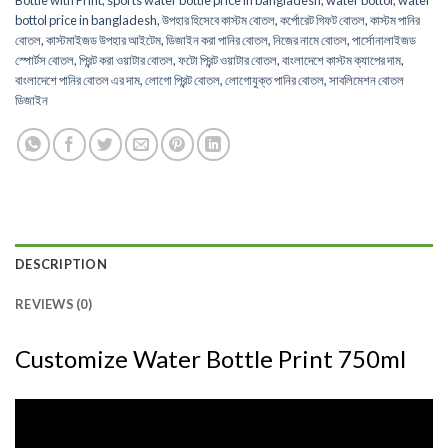
Bottle with Print
,
sports water bottle price in bangladesh
,
water bottol
,
water
bottol price in bangladesh
,
উপহার হিসেবে কাস্টম বোতল
,
কর্পোরেট গিফট বোতল
,
কাস্টম পানির
বোতল
,
কাস্টমাইজড উপহার আইটেম
,
ডিজাইন করা পানির বোতল
,
নিজের নামে বোতল
,
পার্সোনালাইজড
স্পোর্টস বোতল
,
প্রিন্ট করা ওয়াটার বোতল
,
ফটো প্রিন্ট ওয়াটার বোতল
,
বাংলাদেশে কাস্টম ক্যাপের দাম
,
বাংলাদেশে পানির বোতল এর দাম
,
লোগো প্রিন্ট বোতল
,
লোগোযুক্ত পানির বোতল
,
সাবলিমেশন বোতল
ডিজাইন
DESCRIPTION
REVIEWS (0)
Customize Water Bottle Print 750ml