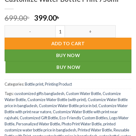
Original
Current
699.00
399.00
৳
৳
price
price
Customize Water Bottle Print 750ml quantity
was:
is:
699.00৳ .
399.00৳ .
ADD TO CART
BUY NOW
BUY NOW
Categories:
Bottle print
,
Printing Product
Tags:
cusstomized gifts bangladesh
,
Custom Water Bottle
,
Customize
Water Bottle
,
Customize Water Bottle (with print)
,
Customize Water Bottle
price in bangladesh
,
Customize Water Bottle price in bd
,
Customize Water
Bottle with print near natore
,
Customize Water Bottle with print near
rajshahi
,
Customized Gift Bottle
,
Eco-Friendly Custom Bottles
,
Logo Water
Bottle
,
Personalized Water Bottle
,
Photo Print Water Bottle
,
printed
customize water bottle price in bangladesh
,
Printed Water Bottle
,
Reusable