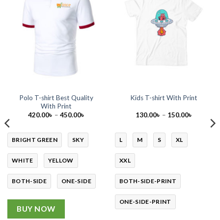
Polo T-shirt Best Quality
Kids T-shirt With Print
With Print
Price
Price
420.00
৳
–
450.00
৳
130.00
৳
–
150.00
৳
range:
range:
420.00৳
130.00৳
through
through
450.00৳
150.00৳
BRIGHT GREEN
SKY
L
M
S
XL
WHITE
YELLOW
XXL
BOTH-SIDE
ONE-SIDE
BOTH-SIDE-PRINT
ONE-SIDE-PRINT
BUY NOW