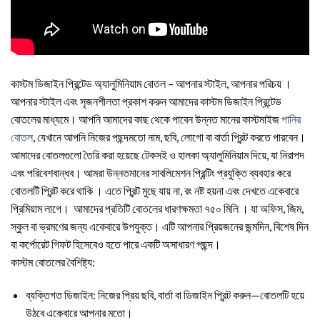
কাস্টম ডিজাইন প্রিন্টেড অ্যালুমিনিয়াম বোতল – আপনার স্টাইল, আপনার পরিচয় ।
আপনার স্টাইল এবং সৃজনশীলতা প্রকাশ করুন আমাদের কাস্টম ডিজাইন প্রিন্টেড
বোতলের মাধ্যমে। আপনি আমাদের কাছ থেকে পাবেন উন্নত মানের কাস্টমাইজ
পানির
বোতল
, যেখানে আপনি নিজের পছন্দমতো নাম, ছবি, লোগো বা বার্তা প্রিন্ট করতে পারবেন।
আমাদের বোতলগুলো তৈরি করা হয়েছে টেকসই ও হালকা অ্যালুমিনিয়াম দিয়ে, যা নিরাপদ
এবং পরিবেশবান্ধব। আমরা উন্নতমানের সাবলিমেশন প্রিন্টিং প্রযুক্তি ব্যবহার করে
বোতলটি প্রিন্ট করে থাকি । এতে প্রিন্ট মুছে যায় না, রং নষ্ট হয়না এবং দেখতে একেবারে
প্রিমিয়াম লাগে। আমাদের প্রতিটি বোতলের ধারণক্ষমতা ৭৫০ মিলি । যা অফিস, জিম,
স্কুল বা ভ্রমণের জন্য একেবারে উপযুক্ত। এটি আপনার প্রিয়জনের জন্মদিন, বিশেষ দিন
বা কর্পোরেট গিফট হিসেবেও হতে পারে একটি অসাধারণ পছন্দ।
কাস্টম বোতলের বৈশিষ্ট্য:
ব্যক্তিগত ডিজাইন: নিজের প্রিয় ছবি, বার্তা বা ডিজাইন প্রিন্ট করুন—বোতলটি হয়ে
উঠবে একেবারে আপনার মতো।